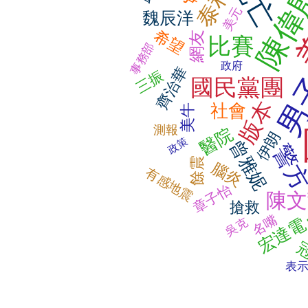
死亡
陳偉
泰利
美元
魏辰洋
希望
網友
比賽
事務部
政府
齊治華
三振
男
國民黨團
版本
社會
美牛
測報
醫院
伊朗
政策
曾雅妮
警
餘震
腦炎
有感地震
章子怡
陳文
搶救
名嘴
宏達
吳克
表