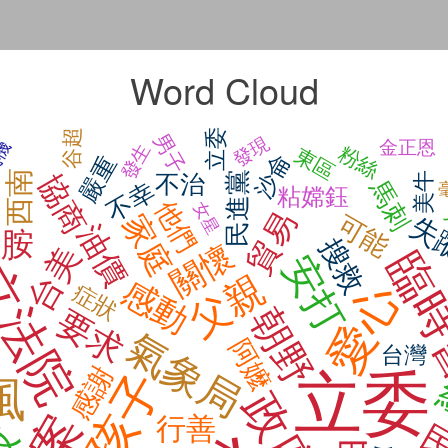
Word Cloud
谷超
立委
男子
發現
金正恩
機
發生
粉絲
東區
沙侖
嚴重
西南
民進黨
協商
美牛
不治
馬刺
不幸
粘嫦鈺
他們
女星
貿易
家庭
可能
失
油價
巴胺
搜救
關懷
台美
臨
安打
立法院
父親
感動
愛心
症狀
朝野
要求
氣象局
阿嬤
台灣
感謝
孩子
立委
風
政府
行善