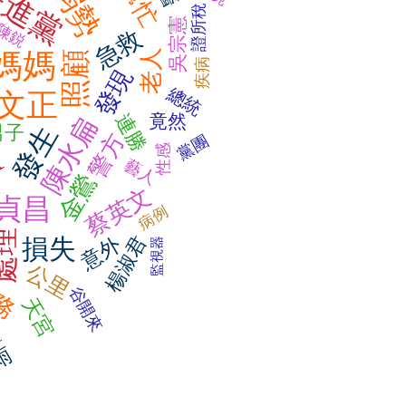
民進黨
弱勢
幫忙
證所稅
吳宗憲
陳鋭
急救
媽媽
老人
照顧
疾病
發現
總統
文正
連勝
竟然
陳水扁
發生
男子
警方
黨團
A
性感
藝人
金鶯
蔡英文
貞昌
病例
處理
楊淑君
意外
損失
監視器
公里
務
谷開來
天宮
體
雨