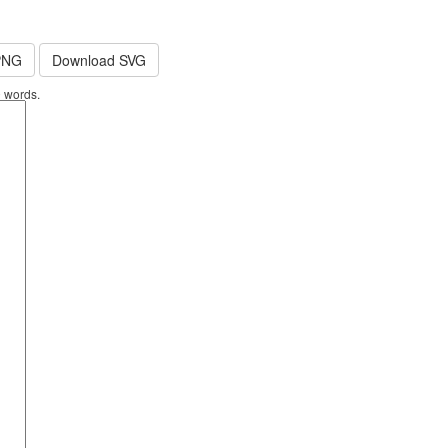
PNG
Download SVG
0 words.