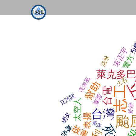
飛
宋正宇
警方
流感
萊克多
高凌風
土石
幫助
志工
台電
立法院
媒體
太空人
粉絲
台灣
網友
表揚
颱
蔡男
跡象
故事