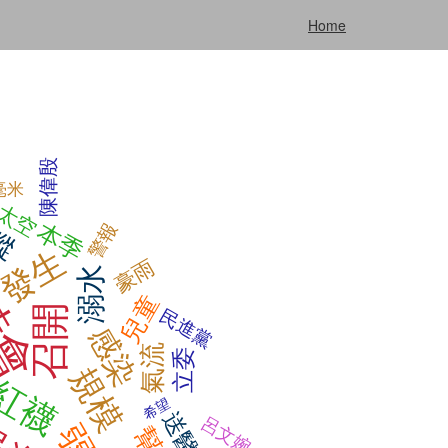
Home
陳偉殷
毫米
太空
蹤
本季
警報
時會
發生
豪雨
溺水
兒童
召開
民進黨
感染
氣流
立委
規模
紅襪
希望
送醫
呂文婉