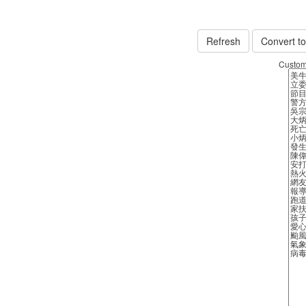
Refresh
Convert to
Customi