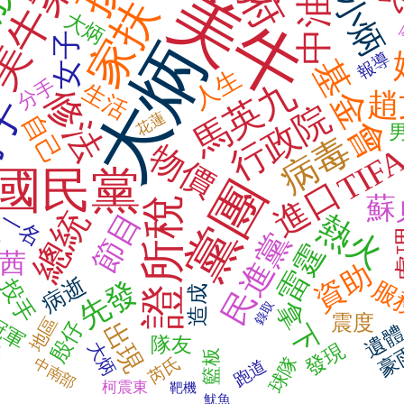
美牛案
殷
美牛
小炳
中油
家扶
大炳
女子
大炳
報導
基金會
人生
馬英九
分手
生活
修法
趙
子
行政院
花蓮
自己
病毒
物價
TIF
國民黨
黨團
進口
方
蘇
證所稅
總統
節目
熱火
一名
民進黨
雷霆
茜
資助
病逝
投手
服
先發
電
造成
拿下
錄取
震度
冠軍
地區
殷仔
出現
遺
隊友
大炳
發現
示
豪
籃板
球隊
芮氏
中南部
跑道
柯震東
靶機
魷魚