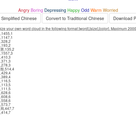
Angry
Boring
Depressing
Happy
Odd
Warm
Worried
 Simplified Chinese
Convert to Traditional Chinese
Download 
ze your own word cloud in the following format [word],[size],[color]. Maximum 200